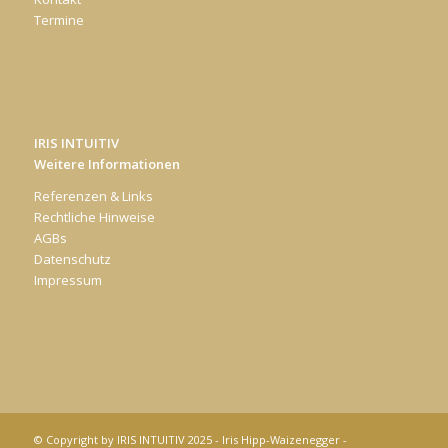
Termine
IRIS INTUITIV
Weitere Informationen
Referenzen & Links
Rechtliche Hinweise
AGBs
Datenschutz
Impressum
© Copyright by IRIS INTUITIV 2025 - Iris Hipp-Waizenegger -
Enfold